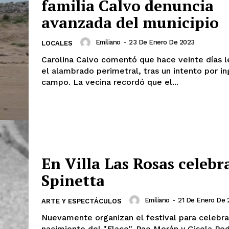
familia Calvo denuncia
avanzada del municipio
Emiliano
-
23 De Enero De 2023
LOCALES
Carolina Calvo comentó que hace veinte días l
el alambrado perimetral, tras un intento por in
campo. La vecina recordó que el...
En Villa Las Rosas celebr
Spinetta
Emiliano
-
21 De Enero De 
ARTE Y ESPECTÁCULOS
Nuevamente organizan el festival para celebra
nacimiento del "Flaco". Pao Morán y Gisela Pod