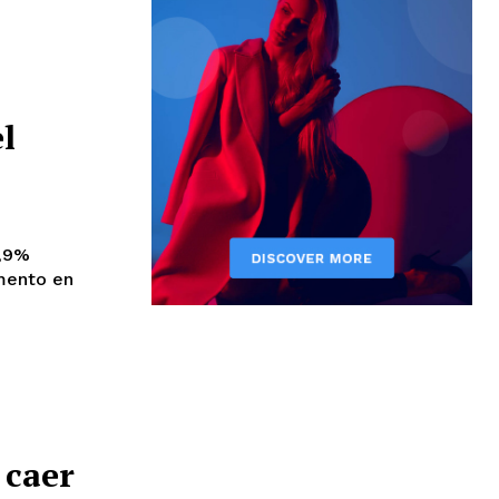
l
9,9%
umento en
 caer