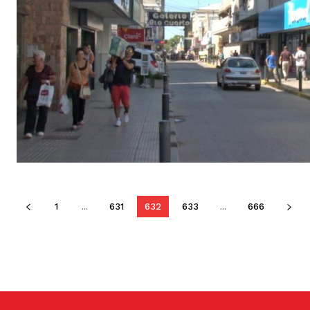
1
...
631
632
633
...
666