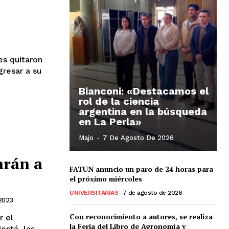
es quitaron
gresar a su
Bianconi: «Destacamos el
rol de la ciencia
argentina en la búsqueda
en La Perla»
Majo
-
7 De Agosto De 2026
arán a
FATUN anuncio un paro de 24 horas para
el próximo miércoles
UNIVERSITARIAS
7 de agosto de 2026
2023
Con reconocimiento a autores, se realiza
r el
la Feria del Libro de Agronomía y
está, las