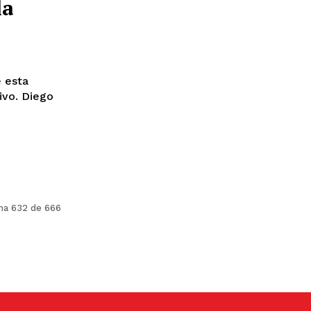
la
 esta
Diego
na 632 de 666