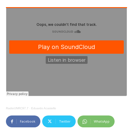
RadioUNRC97.7
·
Eduardo Acastello
Facebook
Twitter
WhatsApp