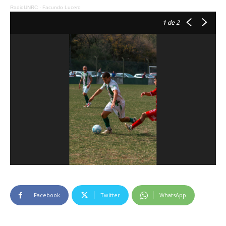
RadioUNRC
·
Facundo Lucero
1
de 2
Facebook
Twitter
WhatsApp