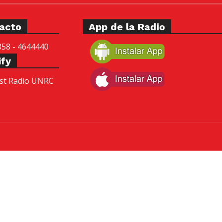
acto
App de la Radio
358 - 4644440
ify
st Radio UNRC