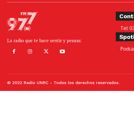
Cont
Tel: 0
Spot
La radio que te hace sentir y pensar.
Podca
© 2022 Radio UNRC - Todos los derechos reservados.