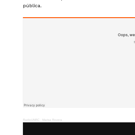
pública.
RadioUNRC
·
Marisa Rovera