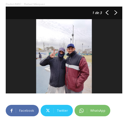
RadioUNRC
·
Rafael Márquez
1
de 3
Facebook
Twitter
WhatsApp