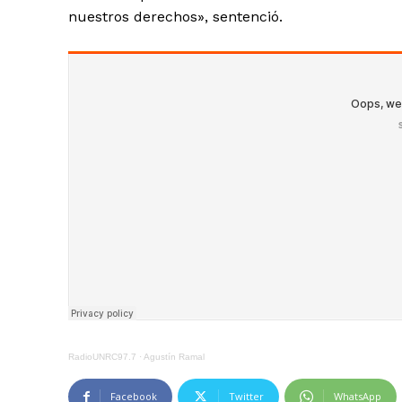
nuestros derechos», sentenció.
RadioUNRC97.7
·
Agustín Ramal
Facebook
Twitter
WhatsApp