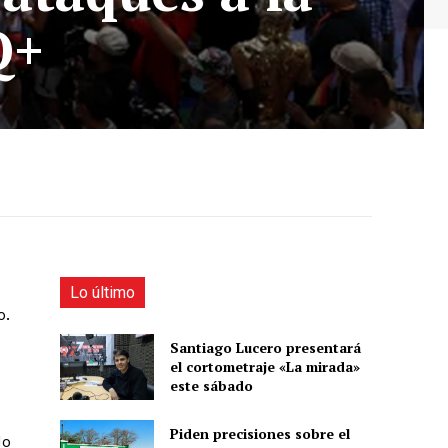
Q+
Lo último
o.
Santiago Lucero presentará
el cortometraje «La mirada»
este sábado
Piden precisiones sobre el
do