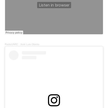
RadioUNRC
·
José Luis Oberto