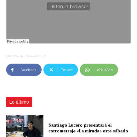
UNRCRadio
·
Vanesa Ruiz 2
Facebook
Twitter
WhatsApp
Lo último
Santiago Lucero presentará el
cortometraje «La mirada» este sábado