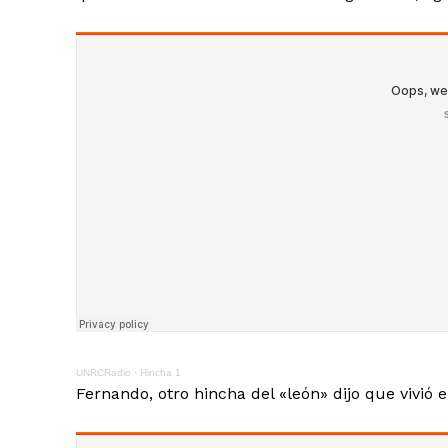
UNRCRadio
·
Hincha 1
Fernando, otro hincha del «león» dijo que vivió el