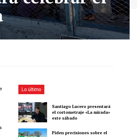
a
e
Lo último
Santiago Lucero presentará
el cortometraje «La mirada»
este sábado
a
Piden precisiones sobre el