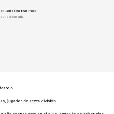
festejo
s, jugador de sexta división.
 un año apenas está en el club, después de haber sido