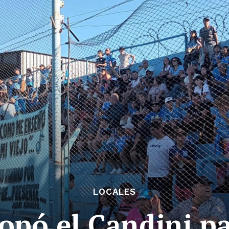
LOCALES
opó el Candini pa