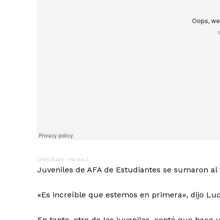
UNRCRadio
·
Hincha 2
Juveniles de AFA de Estudiantes se sumaron al 
«Es increíble que estemos en primera», dijo Luca
En tanto, otro de los juveniles, contó que hace