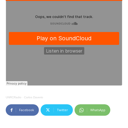
UNRCRadio
·
Carlos Daverio
Facebook
Twitter
WhatsApp