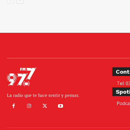
Cont
Tel: 0
Spot
La radio que te hace sentir y pensar.
Podca