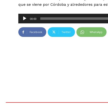
que se viene por Córdoba y alrededores para es
R
00:00
e
p
Facebook
Twitter
WhatsApp
r
o
d
u
c
t
o
r
d
e
a
u
d