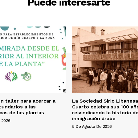
Puede interesarte
d
e
f
l
e
c
h
a
a
r
r
i
b
n taller para acercar a
La Sociedad Sirio Libanesa
cundarios a las
Cuarto celebra sus 100 añ
a
icas de las plantas
reivindicando la historia de
/
inmigración árabe
 2026
a
5 De Agosto De 2026
b
a