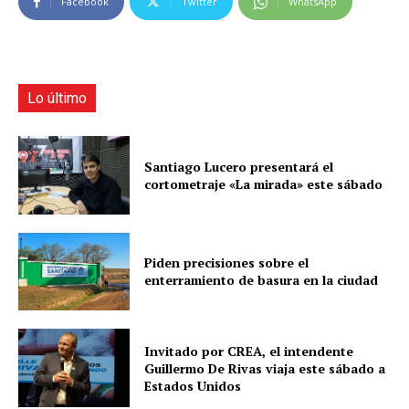
Facebook
Twitter
WhatsApp
r
o
d
u
c
Lo último
t
o
r
Santiago Lucero presentará el
cortometraje «La mirada» este sábado
d
e
a
u
Piden precisiones sobre el
d
enterramiento de basura en la ciudad
i
o
Invitado por CREA, el intendente
Guillermo De Rivas viaja este sábado a
Estados Unidos