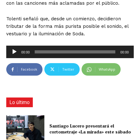
con las canciones más aclamadas por el público.
Tolenti señaló que, desde un comienzo, decidieron
tributar de la forma más purista posible el sonido, el
vestuario y la iluminación de Soda.
R
00:00
00:00
e
p
Facebook
Twitter
WhatsApp
r
o
d
u
c
Lo último
t
o
r
Santiago Lucero presentará el
cortometraje «La mirada» este sábado
d
e