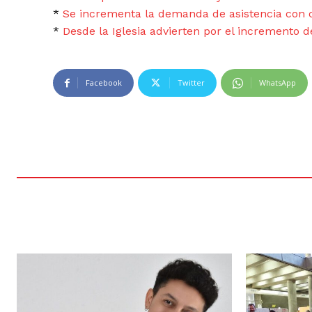
r
a
*
Se incrementa la demanda de asistencia con c
o
u
*
Desde la Iglesia advierten por el incremento d
d
d
u
i
c
o
Facebook
Twitter
WhatsApp
t
o
r
d
e
a
u
d
i
o