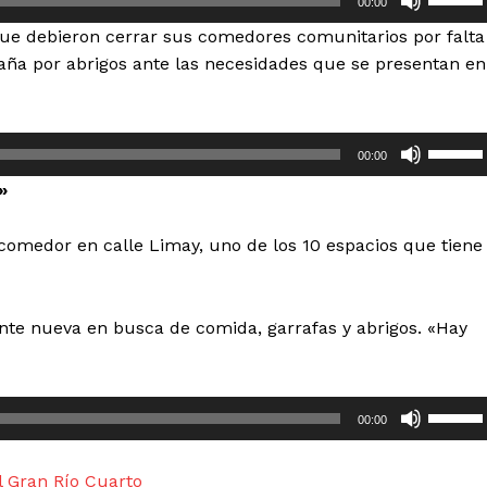
00:00
t
que debieron cerrar sus comedores comunitarios por falta
i
ña por abrigos ante las necesidades que se presentan en
l
i
z
U
a
00:00
t
l
»
i
a
l
s
 comedor en calle Limay, uno de los 10 espacios que tiene
i
t
z
e
a
c
ente nueva en busca de comida, garrafas y abrigos. «Hay
l
l
a
a
s
s
U
t
00:00
d
t
e
e
i
c
l Gran Río Cuarto
f