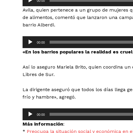
00:00
e
Avila, quien pertenece a un grupo de mujeres 
p
de alimentos, comentó que lanzaron una campa
r
barrio Alberdi.
o
d
R
u
00:00
e
c
«En los barrios populares la realidad es cruel
p
t
r
o
Así lo aseguro Mariela Brito, quien coordina un
o
r
Libres de Sur.
d
d
u
e
La dirigente aseguró que todos los días llega g
c
a
frío y hambre», agregó.
t
u
o
d
R
r
00:00
i
e
d
o
Más información
:
p
e
*
Preocupa la situación social y económica en e