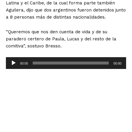
Latina y el Caribe, de la cual forma parte también
Aguilera, dijo que dos argentinos fueron detenidos junto
a 8 personas más de distintas nacionalidades.
“Queremos que nos den cuenta de vida y de su
paradero certero de Paula, Lucas y del resto de la
comitiva”, sostuvo Bresso.
R
00:00
00:00
e
p
r
o
d
u
c
t
o
r