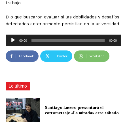
trabajo.
Dijo que buscaron evaluar si las debilidades y desafíos
detectados anteriormente persistían en la universidad.
R
00:00
00:00
e
p
Facebook
Twitter
WhatsApp
r
o
d
u
c
Lo último
t
o
r
Santiago Lucero presentará el
cortometraje «La mirada» este sábado
d
e
a