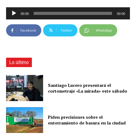
R
00:00
00:00
e
p
Facebook
Twitter
WhatsApp
r
o
d
u
c
Lo último
t
o
r
Santiago Lucero presentará el
cortometraje «La mirada» este sábado
d
e
a
u
Piden precisiones sobre el
d
enterramiento de basura en la ciudad
i
o