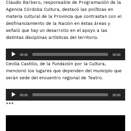
Claudio Barbero, responsable de Programación de la
p
o
Agencia Córdoba Cultura, destacó las políticas en
r
r
materia cultural de la Provincia que contrastan con el
o
d
desfinanciamiento de la Nación en éstas áreas y
d
e
señaló que hay un desarrollo en el apoyo a las
u
a
distintas disciplinas artísticas del territorio.
c
u
t
d
R
o
i
00:00
00:00
e
r
o
Cecilia Castillo, de la Fundación por la Cultura,
p
d
mencionó los lugares que dependen del municipio que
r
e
serán sede del encuentro regional de Teatro.
o
a
d
u
R
u
d
00:00
00:00
e
c
i
***
p
t
o
r
o
R
o
r
e
d
d