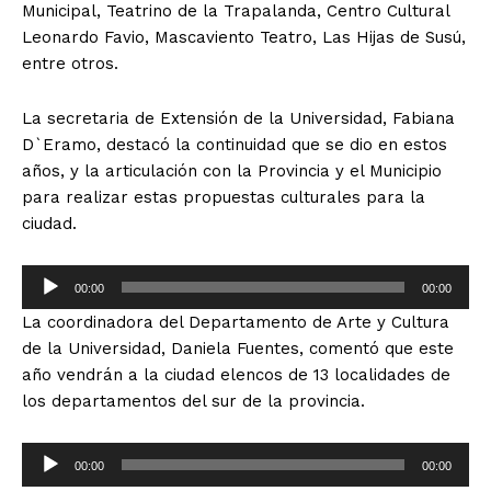
Municipal, Teatrino de la Trapalanda, Centro Cultural
Leonardo Favio, Mascaviento Teatro, Las Hijas de Susú,
entre otros.
La secretaria de Extensión de la Universidad, Fabiana
D`Eramo, destacó la continuidad que se dio en estos
años, y la articulación con la Provincia y el Municipio
para realizar estas propuestas culturales para la
ciudad.
R
00:00
00:00
e
La coordinadora del Departamento de Arte y Cultura
p
de la Universidad, Daniela Fuentes, comentó que este
r
año vendrán a la ciudad elencos de 13 localidades de
o
los departamentos del sur de la provincia.
d
u
R
c
00:00
00:00
e
t