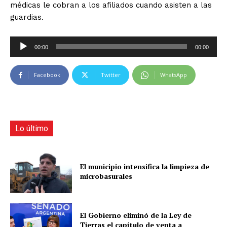
médicas le cobran a los afiliados cuando asisten a las
guardias.
R
00:00
00:00
e
p
Facebook
Twitter
WhatsApp
r
o
d
u
c
Lo último
t
o
r
El municipio intensifica la limpieza de
microbasurales
d
e
a
u
El Gobierno eliminó de la Ley de
d
Tierras el capítulo de venta a