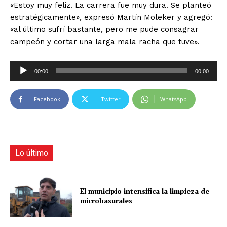
«Estoy muy feliz. La carrera fue muy dura. Se planteó
estratégicamente», expresó Martín Moleker y agregó:
«al último sufrí bastante, pero me pude consagrar
campeón y cortar una larga mala racha que tuve».
R
00:00
00:00
e
p
Facebook
Twitter
WhatsApp
r
o
d
u
c
Lo último
t
o
r
El municipio intensifica la limpieza de
microbasurales
d
e
a