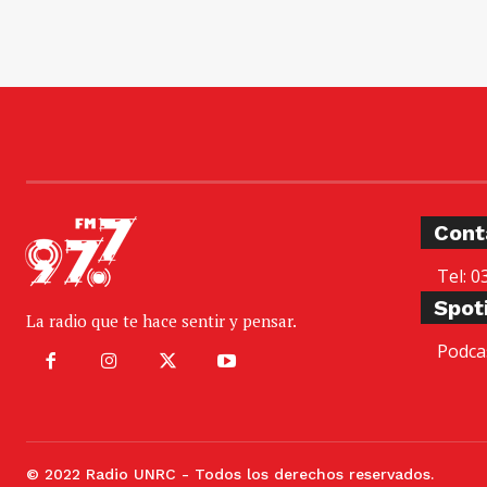
Cont
Tel: 0
Spot
La radio que te hace sentir y pensar.
Podca
© 2022 Radio UNRC - Todos los derechos reservados.