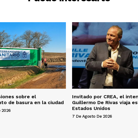
f
l
e
c
h
a
a
r
r
i
b
a
siones sobre el
Invitado por CREA, el int
/
to de basura en la ciudad
Guillermo De Rivas viaja e
a
Estados Unidos
e 2026
b
7 De Agosto De 2026
a
j
o