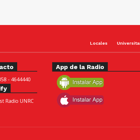
p
a
r
a
a
Locales
Universita
u
m
e
acto
App de la Radio
n
t
358 - 4644440
a
ify
r
st Radio UNRC
o
d
i
s
m
i