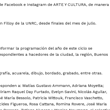
a de Facebook e Instagram de ARTE Y CULTURA, de manera
n Filloy de la UNRC, desde finales del mes de julio.
onformar la programación del año de este ciclo se
espondientes a hacedores de la ciudad, la región, Buenos
afía, acuarela, dibujo, bordado, grabado, entre otras.
rresponden a: Matías Gustavo Ammann, Adriana Moyetta;
Miriam Raquel Day Furtado, Evelyn Savini, Nicolás Aguilar,
é María Bessolo, Patricia Wittouk, Francisco Vaschetto,
lcides Figueroa, Rosa Cattana, Romina Rovere, José Maria