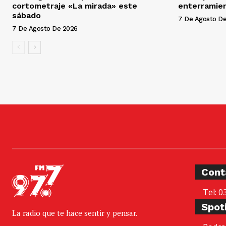
cortometraje «La mirada» este
enterramien
sábado
7 De Agosto D
7 De Agosto De 2026
Cont
Tel: 0
Spot
La radio que te hace sentir y pensar.