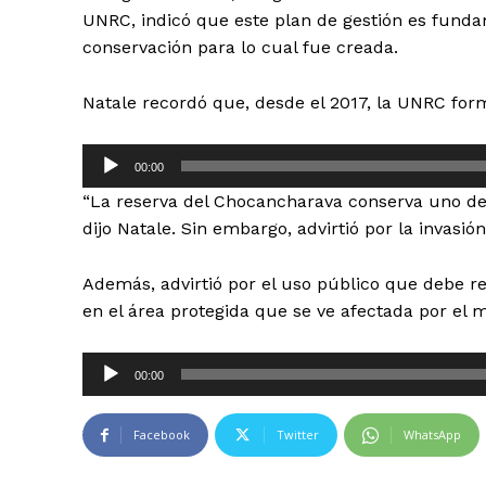
UNRC, indicó que este plan de gestión es funda
conservación para lo cual fue creada.
Natale recordó que, desde el 2017, la UNRC fo
R
00:00
e
“La reserva del Chocancharava conserva uno de 
p
dijo Natale. Sin embargo, advirtió por la invasió
r
o
Además, advirtió por el uso público que debe 
d
en el área protegida que se ve afectada por el 
u
c
R
t
00:00
e
o
p
r
Facebook
Twitter
WhatsApp
r
d
o
e