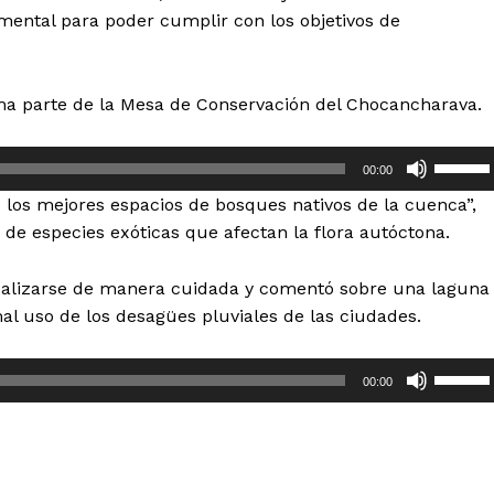
mental para poder cumplir con los objetivos de
rma parte de la Mesa de Conservación del Chocancharava.
U
00:00
t
los mejores espacios de bosques nativos de la cuenca”,
i
n de especies exóticas que afectan la flora autóctona.
l
i
realizarse de manera cuidada y comentó sobre una laguna
z
mal uso de los desagües pluviales de las ciudades.
a
l
U
a
00:00
t
s
i
t
l
e
i
c