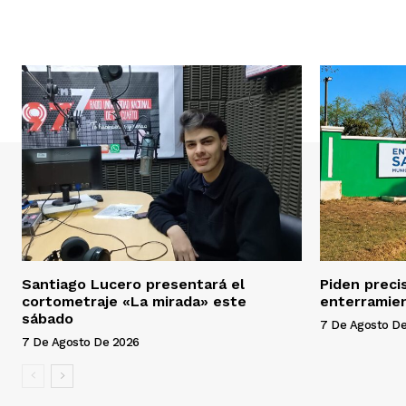
i
o
Santiago Lucero presentará el
Piden preci
cortometraje «La mirada» este
enterramien
sábado
7 De Agosto D
7 De Agosto De 2026