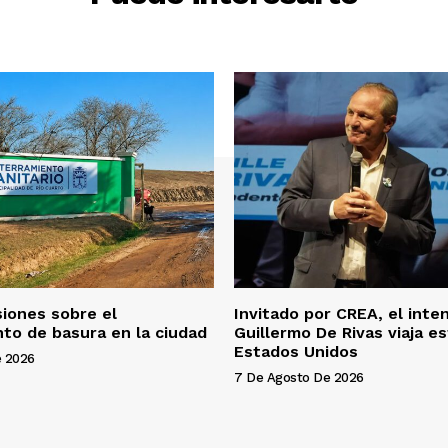
d
e
f
l
e
c
h
a
a
r
r
i
siones sobre el
Invitado por CREA, el int
b
to de basura en la ciudad
Guillermo De Rivas viaja e
a
Estados Unidos
e 2026
/
7 De Agosto De 2026
a
b
a