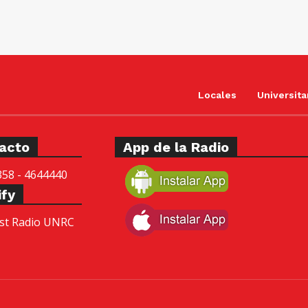
j
o
p
a
r
Locales
Universita
a
a
u
acto
App de la Radio
m
e
358 - 4644440
n
ify
t
st Radio UNRC
a
r
o
d
i
s