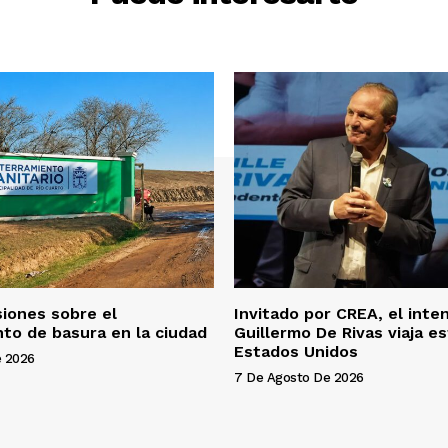
f
l
e
c
h
a
a
r
r
i
b
a
siones sobre el
Invitado por CREA, el int
/
to de basura en la ciudad
Guillermo De Rivas viaja e
a
Estados Unidos
e 2026
b
7 De Agosto De 2026
a
j
o