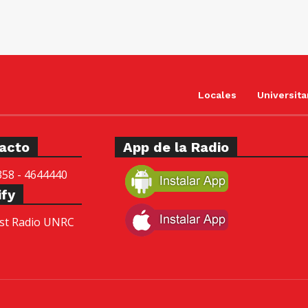
p
a
r
a
a
Locales
Universita
u
m
e
acto
App de la Radio
n
t
358 - 4644440
a
ify
r
st Radio UNRC
o
d
i
s
m
i