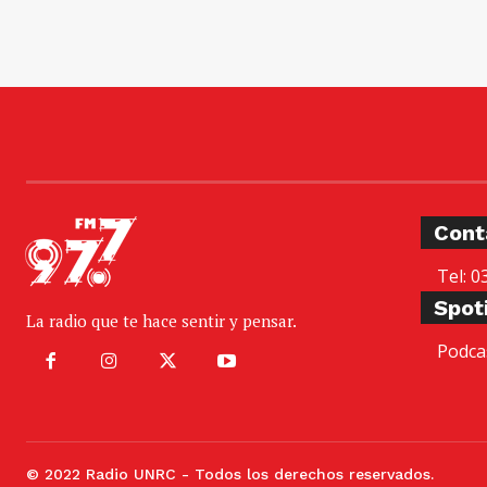
Cont
Tel: 0
Spot
La radio que te hace sentir y pensar.
Podca
© 2022 Radio UNRC - Todos los derechos reservados.