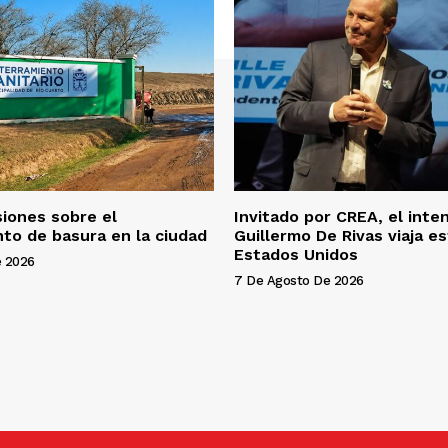
a
r
a
a
u
m
e
n
siones sobre el
Invitado por CREA, el int
t
to de basura en la ciudad
Guillermo De Rivas viaja e
a
Estados Unidos
e 2026
r
7 De Agosto De 2026
o
d
i
s
m
i
n