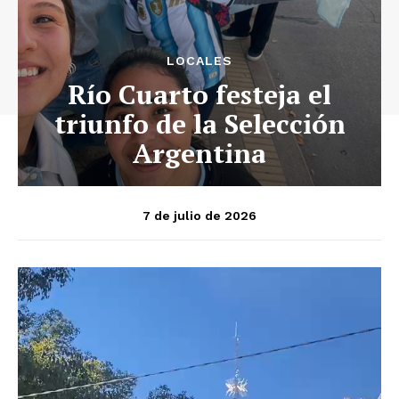
LOCALES
Río Cuarto festeja el
triunfo de la Selección
Argentina
7 de julio de 2026
R
e
p
r
o
d