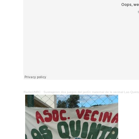
RadioUNRC
·
Sustrajeron dos juegos del jardín maternal de la vecinal Las Quint